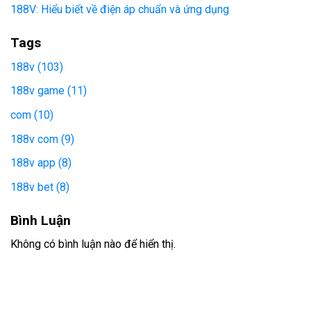
188V: Hiểu biết về điện áp chuẩn và ứng dụng
Tags
188v (103)
188v game (11)
com (10)
188v com (9)
188v app (8)
188v bet (8)
Bình Luận
Không có bình luận nào để hiển thị.