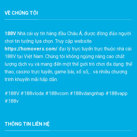
VỀ CHÚNG TÔI
188V
Nhà cái uy tín hàng đầu Châu Á, được đông đảo người
chơi tin tưởng lựa chọn. Truy cập website
https://hsmovers.com/
đại lý trực tuyến trực thuộc nhà cái
188V tại Việt Nam. Chúng tôi không ngừng nâng cao chất
lượng dịch vụ và mang đến một thế giới trò chơi đa dạng: thể
thao, casino trực tuyến, game bài, xổ số,... và nhiều chương
trình khuyến mãi hấp dẫn.
#
188V
#188vlode #188vcom #188vdangnhap #188vapp
#188v
THÔNG TIN LIÊN HỆ